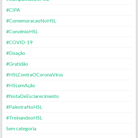
#CIPA
#ComemoracaoNoHSL
#ConvênioHSL
#COVID-19
#Doação
#Gratidão
#HSLContraOCoronaVírus
#HSLemAção
#NotaDeEsclarecimento
#PalestraNoHSL
#TreinandooHSL
Sem categoria