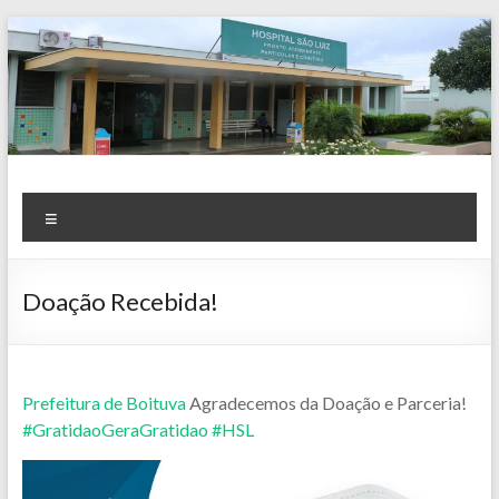
Skip
to
content
Notícias
Menu
Doação Recebida!
Prefeitura de Boituva
Agradecemos da Doação e Parceria!
#GratidaoGeraGratidao
#HSL