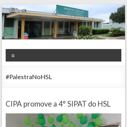
Skip
to
content
Notícias
Menu
#PalestraNoHSL
CIPA promove a 4° SIPAT do HSL