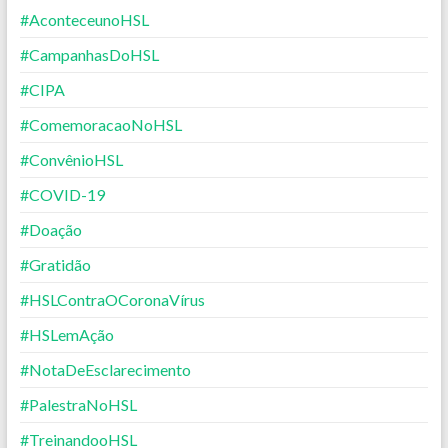
#AconteceunoHSL
#CampanhasDoHSL
#CIPA
#ComemoracaoNoHSL
#ConvênioHSL
#COVID-19
#Doação
#Gratidão
#HSLContraOCoronaVírus
#HSLemAção
#NotaDeEsclarecimento
#PalestraNoHSL
#TreinandooHSL