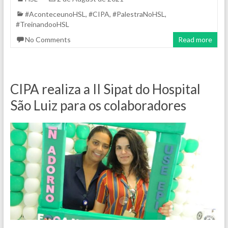
#AconteceunoHSL
,
#CIPA
,
#PalestraNoHSL
,
#TreinandooHSL
No Comments
Read more
CIPA realiza a II Sipat do Hospital
São Luiz para os colaboradores