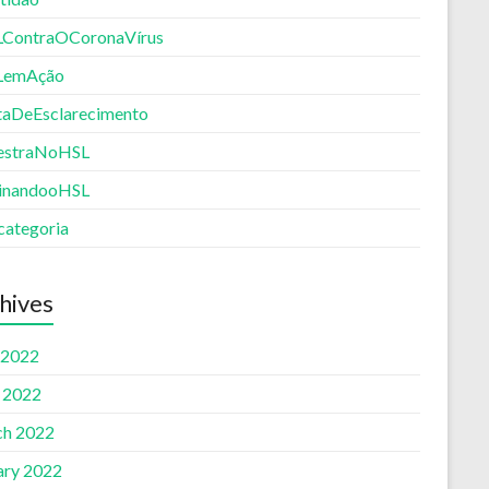
ContraOCoronaVírus
LemAção
aDeEsclarecimento
estraNoHSL
inandooHSL
categoria
hives
 2022
l 2022
h 2022
ary 2022