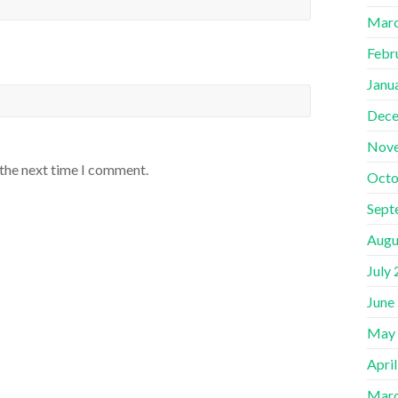
Marc
Febr
Janu
Dece
Nov
 the next time I comment.
Octo
Sept
Augu
July
June
May
Apri
Marc