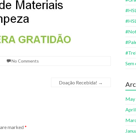
#HSL
#HS
#Not
#Pal
#Tre
No Comments
Sem 
Doação Recebida!
→
Arc
May
Apri
Marc
s are marked
*
Janu