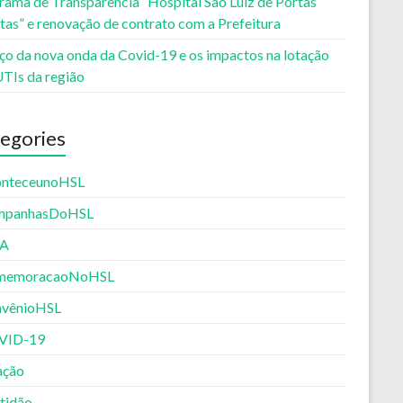
rama de Transparência “Hospital São Luiz de Portas
tas” e renovação de contrato com a Prefeitura
ço da nova onda da Covid-19 e os impactos na lotação
UTIs da região
egories
nteceunoHSL
mpanhasDoHSL
PA
memoracaoNoHSL
vênioHSL
VID-19
ação
tidão