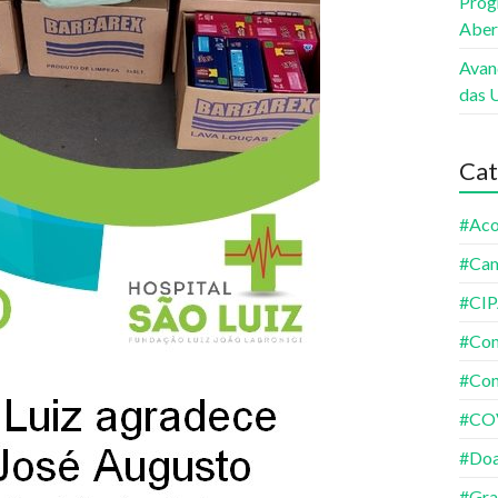
Prog
Aber
Avan
das 
Cat
#Aco
#Ca
#CI
#Co
#Con
#CO
#Do
#Gra