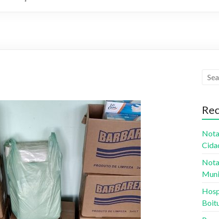
Rec
Nota
Cida
Nota
Muni
Hospi
Boit