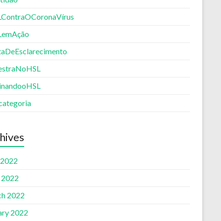
ContraOCoronaVírus
LemAção
aDeEsclarecimento
estraNoHSL
inandooHSL
categoria
hives
 2022
l 2022
h 2022
ary 2022