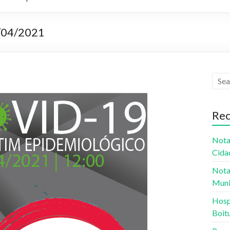
7/04/2021
Rec
Nota
Cida
Nota
Muni
Hospi
Boit