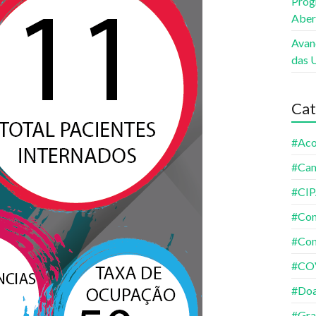
Prog
Aber
Avan
das 
Cat
#Aco
#Ca
#CI
#Co
#Con
#CO
#Do
#Gra