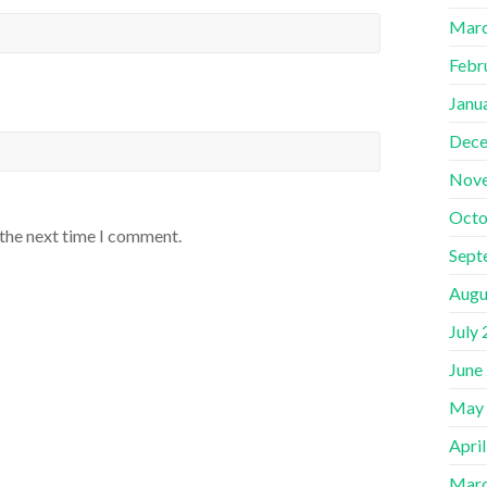
Marc
Febr
Janu
Dece
Nov
Octo
 the next time I comment.
Sept
Augu
July
June
May
Apri
Marc