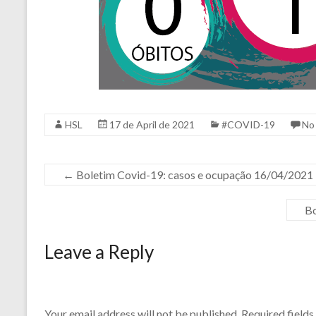
HSL
17 de April de 2021
#COVID-19
No
←
Boletim Covid-19: casos e ocupação 16/04/2021
Bo
Leave a Reply
Your email address will not be published.
Required field