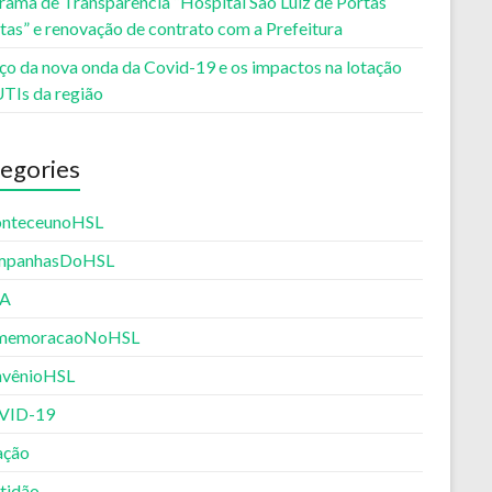
rama de Transparência “Hospital São Luiz de Portas
tas” e renovação de contrato com a Prefeitura
ço da nova onda da Covid-19 e os impactos na lotação
UTIs da região
egories
nteceunoHSL
mpanhasDoHSL
PA
memoracaoNoHSL
vênioHSL
VID-19
ação
tidão