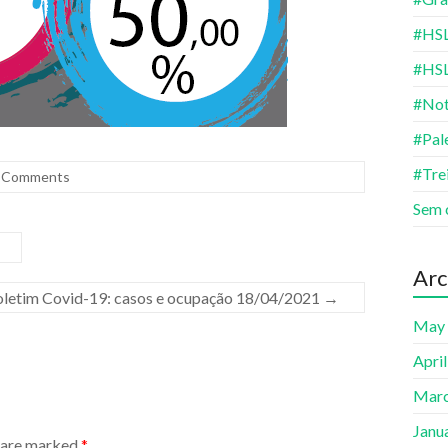
#HSL
#HS
#Not
#Pal
#Tre
 Comments
Sem 
Arc
letim Covid-19: casos e ocupação 18/04/2021
→
May
Apri
Marc
Janu
s are marked
*