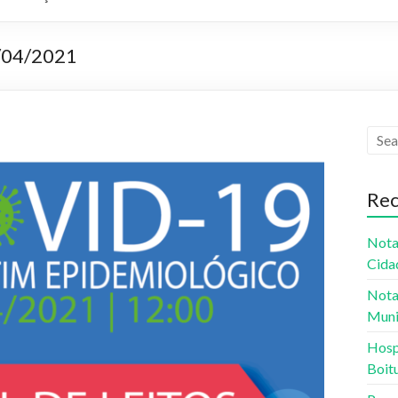
2/04/2021
Rec
Nota
Cida
Nota
Muni
Hospi
Boit