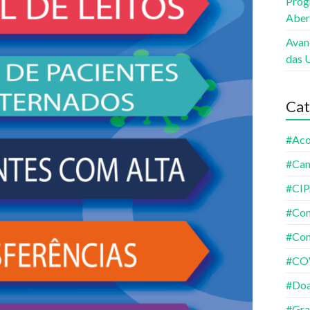
Prog
Aber
Avan
das 
Cat
#Aco
#Ca
#CI
#Co
#Con
#CO
#Do
#Gra