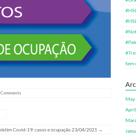
#HSL
#HS
#Not
#Pal
#Tre
Sem 
Arc
 Comments
May
Apri
Marc
letim Covid-19: casos e ocupação 23/04/2021
→
Janu