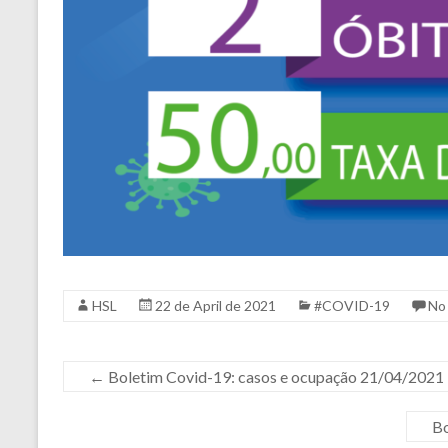
HSL
22 de April de 2021
#COVID-19
No
←
Boletim Covid-19: casos e ocupação 21/04/2021
Bo