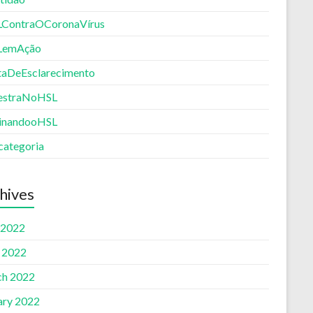
ContraOCoronaVírus
LemAção
aDeEsclarecimento
estraNoHSL
inandooHSL
categoria
hives
 2022
l 2022
h 2022
ary 2022