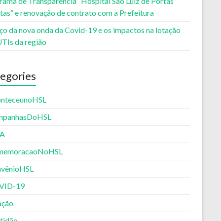
rama de Transparência “Hospital São Luiz de Portas
tas” e renovação de contrato com a Prefeitura
ço da nova onda da Covid-19 e os impactos na lotação
UTIs da região
egories
nteceunoHSL
mpanhasDoHSL
PA
memoracaoNoHSL
vênioHSL
VID-19
ação
tidão