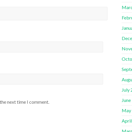
Marc
Febr
Janu
Dece
Nov
Octo
Sept
Augu
July
June
 the next time I comment.
May
Apri
Marc