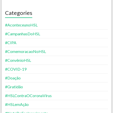
Categories
#AconteceunoHSL
#CampanhasDoHSL
#CIPA
#ComemoracaoNoHSL
#ConvênioHSL
#COVID-19
#Doação
#Gratidão
#HSLContraOCoronaVírus
#HSLemAção