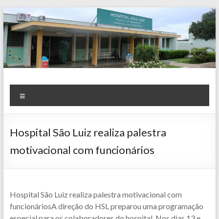
Skip
to
content
Notícias
Menu
Hospital São Luiz realiza palestra
motivacional com funcionários
Hospital São Luiz realiza palestra motivacional com
funcionáriosA direção do HSL preparou uma programação
especial para os colaboradores do hospital. Nos dias 13 e