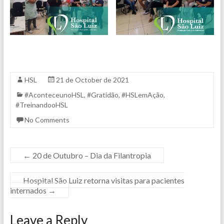
HSL
21 de October de 2021
#AconteceunoHSL
,
#Gratidão
,
#HSLemAção
,
#TreinandooHSL
No Comments
←
20 de Outubro – Dia da Filantropia
Hospital São Luiz retorna visitas para pacientes
internados
→
Leave a Reply