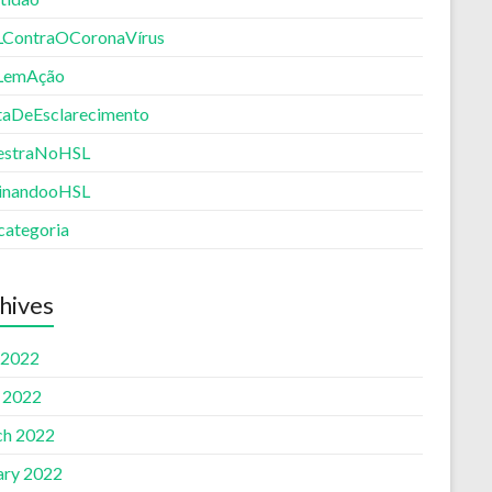
ContraOCoronaVírus
LemAção
aDeEsclarecimento
estraNoHSL
inandooHSL
categoria
hives
 2022
l 2022
h 2022
ary 2022