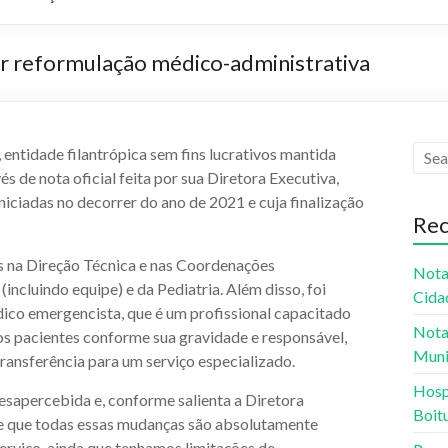
or reformulação médico-administrativa
 entidade filantrópica sem fins lucrativos mantida
s de nota oficial feita por sua Diretora Executiva,
niciadas no decorrer do ano de 2021 e cuja finalização
Rec
s na Direção Técnica e nas Coordenações
Nota
ncluindo equipe) e da Pediatria. Além disso, foi
Cida
dico emergencista, que é um profissional capacitado
Nota
os pacientes conforme sua gravidade e responsável,
Muni
transferência para um serviço especializado.
Hospi
sapercebida e, conforme salienta a Diretora
Boit
e que todas essas mudanças são absolutamente
erviço, ainda que tenhamos limitações de