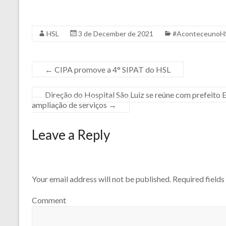
HSL
3 de December de 2021
#AconteceunoH
←
CIPA promove a 4° SIPAT do HSL
Direção do Hospital São Luiz se reúne com prefeito
ampliação de serviços
→
Leave a Reply
Your email address will not be published.
Required field
Comment