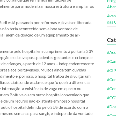
Prog
lmente para modernizar nossa estrutura e ampliar os
Aber
Avan
das 
Rudi está passando por reformas e já vai ser liberada
a não teria acontecido sem a boa vontade de
ial, além da doação de um equipamento de ar-
Cat
temente pelo hospital em cumprimento à portaria 239
#Aco
pção exclusiva para pacientes gestantes e crianças e
#Ca
de crianças, a partir de 12 anos – independentemente
urpresa aos boituvenses. Muitos ainda têm dúvidas
#CI
imento e, por isso, o hospital tratou de divulgar um
#Co
as sociais, onde esclarece que “o que irá diferenciar
internação, a existência de vaga em quarto ou
#Con
ar em Boituva ou em outro hospital conveniado que
#CO
se de um recurso não existente em nosso hospital
#Do
a outro hospital definido pelo SUS de acordo com o
é mesmo semanas para surgir, e independe da vontade
#Gra