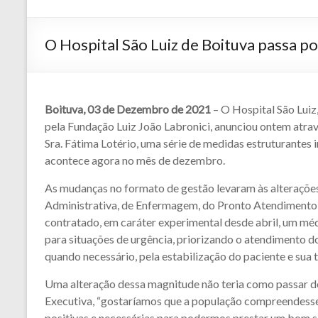
O Hospital São Luiz de Boituva passa p
Boituva, 03 de Dezembro de 2021
– O Hospital São Luiz,
pela Fundação Luiz João Labronici, anunciou ontem atravé
Sra. Fátima Lotério, uma série de medidas estruturantes i
acontece agora no mês de dezembro.
As mudanças no formato de gestão levaram às alteraçõe
Administrativa, de Enfermagem, do Pronto Atendimento (i
contratado, em caráter experimental desde abril, um mé
para situações de urgência, priorizando o atendimento d
quando necessário, pela estabilização do paciente e sua 
Uma alteração dessa magnitude não teria como passar de
Executiva, “gostaríamos que a população compreendess
positivas e necessárias para podermos prestar um bom s