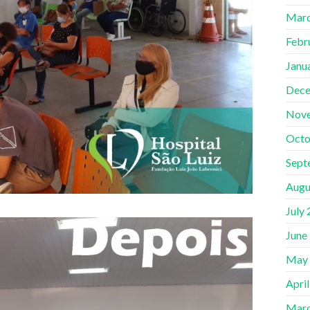
Marc
Febr
Janu
Dece
Nov
Octo
Sept
Augu
July
June
May
Apri
Marc