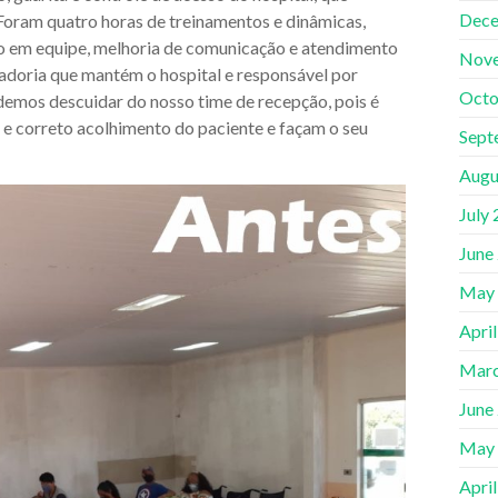
Dece
Foram quatro horas de treinamentos e dinâmicas,
 em equipe, melhoria de comunicação e atendimento
Nov
adoria que mantém o hospital e responsável por
Octo
demos descuidar do nosso time de recepção, pois é
e correto acolhimento do paciente e façam o seu
Sept
Augu
July
June
May
Apri
Marc
June
May
Apri