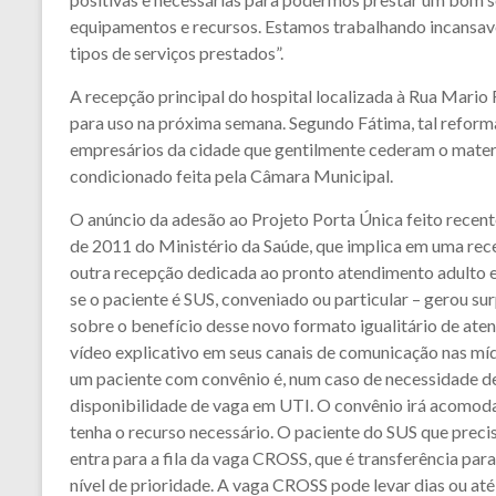
equipamentos e recursos. Estamos trabalhando incansave
tipos de serviços prestados”.
A recepção principal do hospital localizada à Rua Mario 
para uso na próxima semana. Segundo Fátima, tal reform
empresários da cidade que gentilmente cederam o mater
condicionado feita pela Câmara Municipal.
O anúncio da adesão ao Projeto Porta Única feito recen
de 2011 do Ministério da Saúde, que implica em uma rece
outra recepção dedicada ao pronto atendimento adulto e 
se o paciente é SUS, conveniado ou particular – gerou s
sobre o benefício desse novo formato igualitário de atend
vídeo explicativo em seus canais de comunicação nas mídi
um paciente com convênio é, num caso de necessidade de 
disponibilidade de vaga em UTI. O convênio irá acomod
tenha o recurso necessário. O paciente do SUS que preci
entra para a fila da vaga CROSS, que é transferência par
nível de prioridade. A vaga CROSS pode levar dias ou at