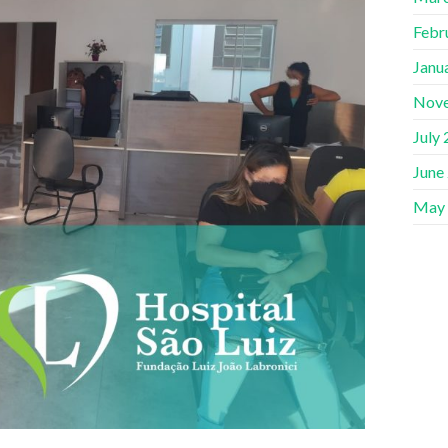
Febr
Janu
Nov
July
June
May