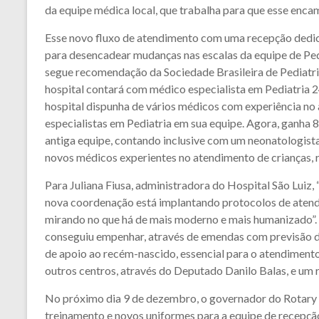
da equipe médica local, que trabalha para que esse encam
Esse novo fluxo de atendimento com uma recepção dedica
para desencadear mudanças nas escalas da equipe de Pedi
segue recomendação da Sociedade Brasileira de Pediatria
hospital contará com médico especialista em Pediatria 2
hospital dispunha de vários médicos com experiência no
especialistas em Pediatria em sua equipe. Agora, ganha 
antiga equipe, contando inclusive com um neonatologista
novos médicos experientes no atendimento de crianças, r
Para Juliana Fiusa, administradora do Hospital São Luiz, “
nova coordenação está implantando protocolos de atendi
mirando no que há de mais moderno e mais humanizado”. P
conseguiu empenhar, através de emendas com previsão d
de apoio ao recém-nascido, essencial para o atendiment
outros centros, através do Deputado Danilo Balas, e um
No próximo dia 9 de dezembro, o governador do Rotary Cl
treinamento e novos uniformes para a equipe de recepção,