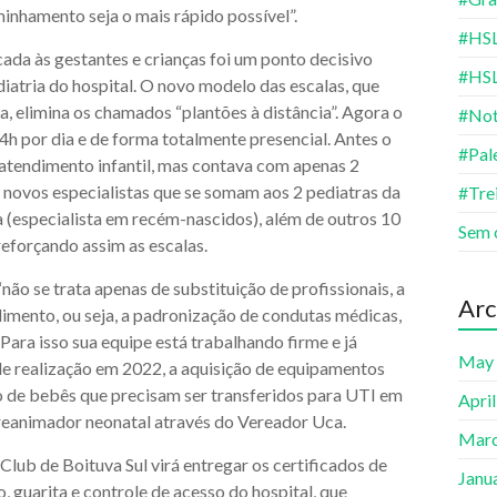
inhamento seja o mais rápido possível”.
#HSL
da às gestantes e crianças foi um ponto decisivo
#HS
atria do hospital. O novo modelo das escalas, que
, elimina os chamados “plantões à distância”. Agora o
#Not
4h por dia e de forma totalmente presencial. Antes o
#Pal
 atendimento infantil, mas contava com apenas 2
8 novos especialistas que se somam aos 2 pediatras da
#Tre
 (especialista em recém-nascidos), além de outros 10
Sem 
eforçando assim as escalas.
não se trata apenas de substituição de profissionais, a
Arc
mento, ou seja, a padronização de condutas médicas,
ara isso sua equipe está trabalhando firme e já
May
e realização em 2022, a aquisição de equipamentos
o de bebês que precisam ser transferidos para UTI em
Apri
 reanimador neonatal através do Vereador Uca.
Marc
ub de Boituva Sul virá entregar os certificados de
Janu
 guarita e controle de acesso do hospital, que