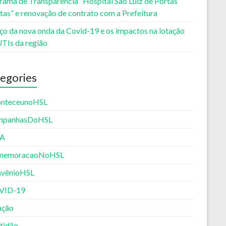
rama de Transparência “Hospital São Luiz de Portas
tas” e renovação de contrato com a Prefeitura
ço da nova onda da Covid-19 e os impactos na lotação
UTIs da região
egories
nteceunoHSL
mpanhasDoHSL
PA
memoracaoNoHSL
vênioHSL
VID-19
ação
tidão